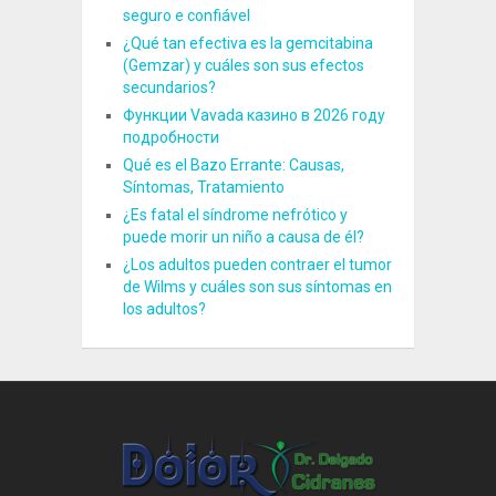
seguro e confiável
¿Qué tan efectiva es la gemcitabina
(Gemzar) y cuáles son sus efectos
secundarios?
Функции Vavada казино в 2026 году
подробности
Qué es el Bazo Errante: Causas,
Síntomas, Tratamiento
¿Es fatal el síndrome nefrótico y
puede morir un niño a causa de él?
¿Los adultos pueden contraer el tumor
de Wilms y cuáles son sus síntomas en
los adultos?