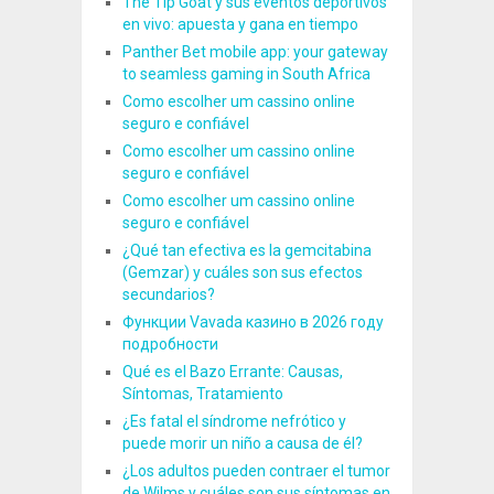
The Tip Goat y sus eventos deportivos
en vivo: apuesta y gana en tiempo
Panther Bet mobile app: your gateway
to seamless gaming in South Africa
Como escolher um cassino online
seguro e confiável
Como escolher um cassino online
seguro e confiável
Como escolher um cassino online
seguro e confiável
¿Qué tan efectiva es la gemcitabina
(Gemzar) y cuáles son sus efectos
secundarios?
Функции Vavada казино в 2026 году
подробности
Qué es el Bazo Errante: Causas,
Síntomas, Tratamiento
¿Es fatal el síndrome nefrótico y
puede morir un niño a causa de él?
¿Los adultos pueden contraer el tumor
de Wilms y cuáles son sus síntomas en