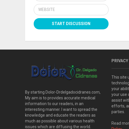
PRIVACY
This site
technolog
your abil
By starting Dolor-Drdelgadocidranes.com,
your use 
My aim is to provides accurate medical
assist wi
information to our readers, in an
efforts, 
interesting manner. I want to spread the
parties.
knowledge and educate the readers as
much as possible about various health
Read more
issues which are diffusing the world.