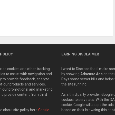
 POLICY
EARNING DISCLAIMER
 uses cookies and other tracking
I want to Disclose that I make 
ies to assist with navigation and
by showing
Adsense Ads
on the s
ity to provide feedback, analyze
Pays some server bills and helps
of our products and services,
the site running.
th our promotional and marketing
and provide content from third
As a third party provider, Google 
cookies to serve ads. With the D
cookie, Google will adapt the ads 
 about site policy here
Cookie
based on their browsing this or ot