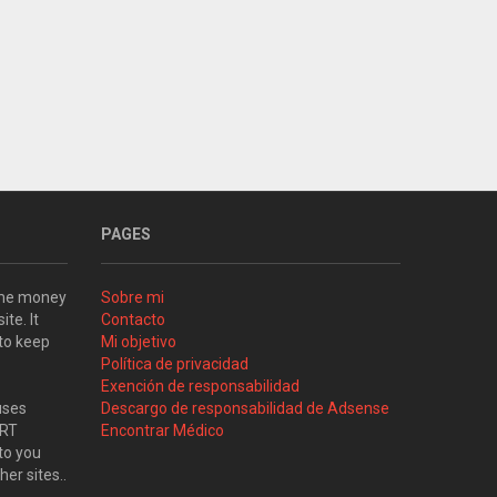
PAGES
some money
Sobre mi
ite. It
Contacto
 to keep
Mi objetivo
Política de privacidad
Exención de responsabilidad
uses
Descargo de responsabilidad de Adsense
ART
Encontrar Médico
to you
her sites..