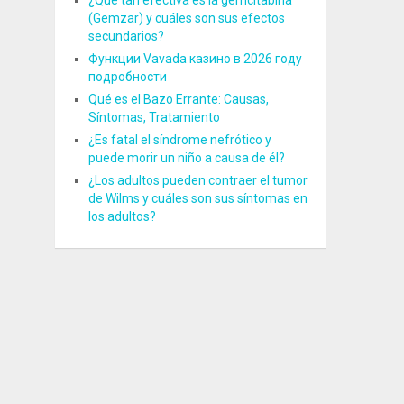
¿Qué tan efectiva es la gemcitabina
(Gemzar) y cuáles son sus efectos
secundarios?
Функции Vavada казино в 2026 году
подробности
Qué es el Bazo Errante: Causas,
Síntomas, Tratamiento
¿Es fatal el síndrome nefrótico y
puede morir un niño a causa de él?
¿Los adultos pueden contraer el tumor
de Wilms y cuáles son sus síntomas en
los adultos?