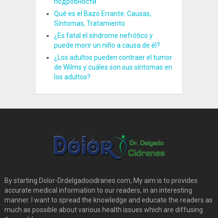
подробности
Qué es el Bazo Errante: Causas,
Síntomas, Tratamiento
¿Es fatal el síndrome nefrótico y
puede morir un niño a causa de él?
¿Los adultos pueden contraer el tumor
de Wilms y cuáles son sus síntomas en
los adultos?
By starting Dolor-Drdelgadocidranes.com, My aim is to provides
accurate medical information to our readers, in an interesting
manner. I want to spread the knowledge and educate the readers as
much as possible about various health issues which are diffusing