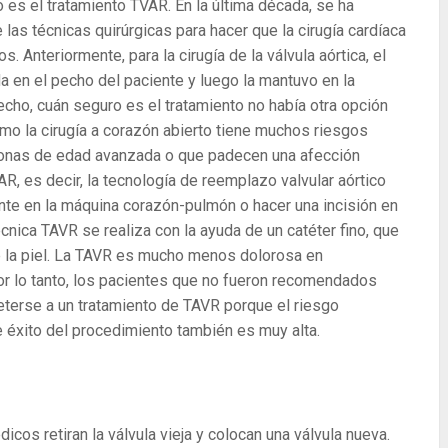
 es el tratamiento TVAR. En la última década, se ha
as técnicas quirúrgicas para hacer que la cirugía cardíaca
 Anteriormente, para la cirugía de la válvula aórtica, el
da en el pecho del paciente y luego la mantuvo en la
echo, cuán seguro es el tratamiento no había otra opción
mo la cirugía a corazón abierto tiene muchos riesgos
sonas de edad avanzada o que padecen una afección
R, es decir, la tecnología de reemplazo valvular aórtico
ente en la máquina corazón-pulmón o hacer una incisión en
cnica TAVR se realiza con la ayuda de un catéter fino, que
de la piel. La TAVR es mucho menos dolorosa en
Por lo tanto, los pacientes que no fueron recomendados
terse a un tratamiento de TAVR porque el riesgo
e éxito del procedimiento también es muy alta.
dicos retiran la válvula vieja y colocan una válvula nueva.