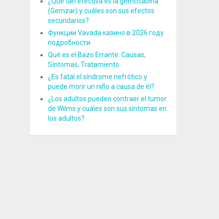
¿Qué tan efectiva es la gemcitabina
(Gemzar) y cuáles son sus efectos
secundarios?
Функции Vavada казино в 2026 году
подробности
Qué es el Bazo Errante: Causas,
Síntomas, Tratamiento
¿Es fatal el síndrome nefrótico y
puede morir un niño a causa de él?
¿Los adultos pueden contraer el tumor
de Wilms y cuáles son sus síntomas en
los adultos?