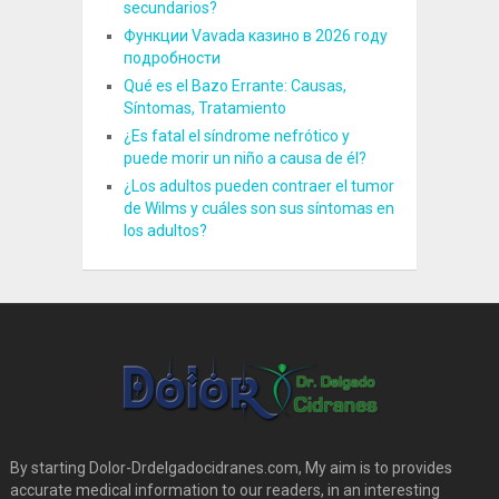
secundarios?
Функции Vavada казино в 2026 году
подробности
Qué es el Bazo Errante: Causas,
Síntomas, Tratamiento
¿Es fatal el síndrome nefrótico y
puede morir un niño a causa de él?
¿Los adultos pueden contraer el tumor
de Wilms y cuáles son sus síntomas en
los adultos?
By starting Dolor-Drdelgadocidranes.com, My aim is to provides
accurate medical information to our readers, in an interesting