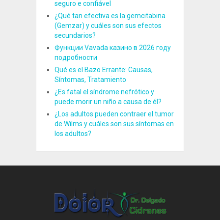
seguro e confiável
¿Qué tan efectiva es la gemcitabina
(Gemzar) y cuáles son sus efectos
secundarios?
Функции Vavada казино в 2026 году
подробности
Qué es el Bazo Errante: Causas,
Síntomas, Tratamiento
¿Es fatal el síndrome nefrótico y
puede morir un niño a causa de él?
¿Los adultos pueden contraer el tumor
de Wilms y cuáles son sus síntomas en
los adultos?