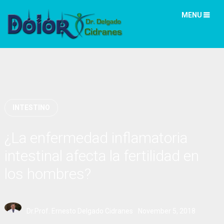
MENU
INTESTINO
¿La enfermedad inflamatoria
intestinal afecta la fertilidad en
los hombres?
Dr.Prof. Ernesto Delgado Cidranes
November 5, 2018