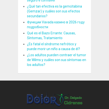
seguro e confiável
¿Qué tan efectiva es la gemcitabina
(Gemzar) y cuáles son sus efectos
secundarios?
Функции Vavada казино в 2026 году
подробности
Qué es el Bazo Errante: Causas,
Síntomas, Tratamiento
¿Es fatal el síndrome nefrótico y
puede morir un niño a causa de él?
¿Los adultos pueden contraer el tumor
de Wilms y cuáles son sus síntomas en
los adultos?