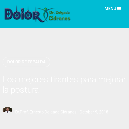
MENU
DOLOR DE ESPALDA
Los mejores tirantes para mejorar
la postura
Dr.Prof. Ernesto Delgado Cidranes
October 9, 2018