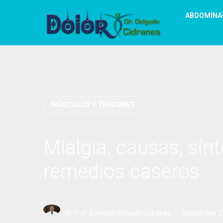
ABDOMINA
MÚSCULOS Y TENDONES
Mialgia: causas, sín
remedios caseros
Dr.Prof. Ernesto Delgado Cidranes
September 2