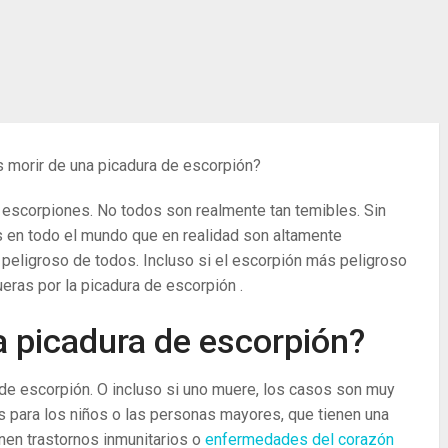
 morir de una picadura de escorpión?
escorpiones. No todos son realmente tan temibles. Sin
 en todo el mundo que en realidad son altamente
peligroso de todos. Incluso si el escorpión más peligroso
eras por la picadura de escorpión .
a picadura de escorpión?
de escorpión. O incluso si uno muere, los casos son muy
as para los niños o las personas mayores, que tienen una
enen trastornos inmunitarios o
enfermedades del corazón