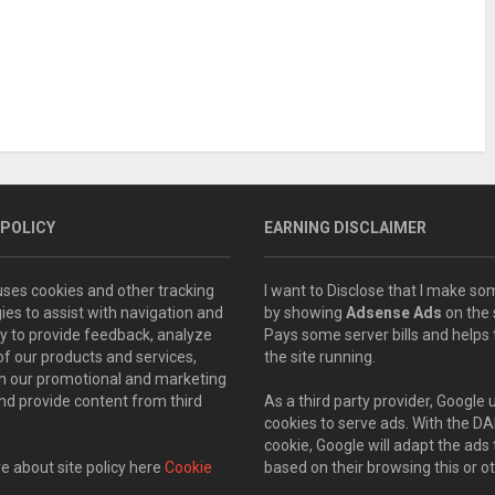
 POLICY
EARNING DISCLAIMER
 uses cookies and other tracking
I want to Disclose that I make 
ies to assist with navigation and
by showing
Adsense Ads
on the s
ity to provide feedback, analyze
Pays some server bills and helps
of our products and services,
the site running.
th our promotional and marketing
and provide content from third
As a third party provider, Google 
cookies to serve ads. With the D
cookie, Google will adapt the ads 
 about site policy here
Cookie
based on their browsing this or ot