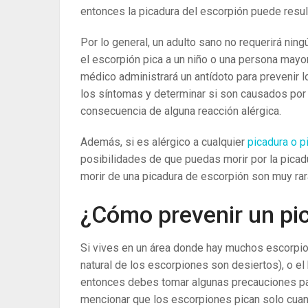
entonces la picadura del escorpión puede result
Por lo general, un adulto sano no requerirá ning
el escorpión pica a un niño o una persona mayor
médico administrará un antídoto para prevenir l
los síntomas y determinar si son causados ​​po
consecuencia de alguna reacción alérgica.
Además, si es alérgico a cualquier
picadura o p
posibilidades de que puedas morir por la picadu
morir de una picadura de escorpión son muy rar
¿Cómo prevenir un pi
Si vives en un área donde hay muchos escorpion
natural de los escorpiones son desiertos), o el
entonces debes tomar algunas precauciones par
mencionar que los escorpiones pican solo cuan