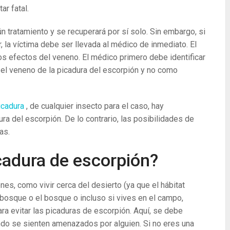
ar fatal.
ún tratamiento y se recuperará por sí solo. Sin embargo, si
, la víctima debe ser llevada al médico de inmediato. El
os efectos del veneno. El médico primero debe identificar
r el veneno de la picadura del escorpión y no como
icadura
, de cualquier insecto para el caso, hay
ra del escorpión. De lo contrario, las posibilidades de
as.
cadura de escorpión?
es, como vivir cerca del desierto (ya que el hábitat
 bosque o el bosque o incluso si vives en el campo,
a evitar las picaduras de escorpión. Aquí, se debe
do se sienten amenazados por alguien. Si no eres una