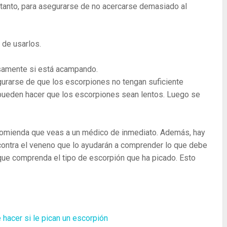
o tanto, para asegurarse de no acercarse demasiado al
 de usarlos.
samente si está acampando.
gurarse de que los escorpiones no tengan suficiente
 pueden hacer que los escorpiones sean lentos. Luego se
recomienda que veas a un médico de inmediato. Además, hay
contra el veneno que lo ayudarán a comprender lo que debe
 que comprenda el tipo de escorpión que ha picado. Esto
 hacer si le pican un escorpión