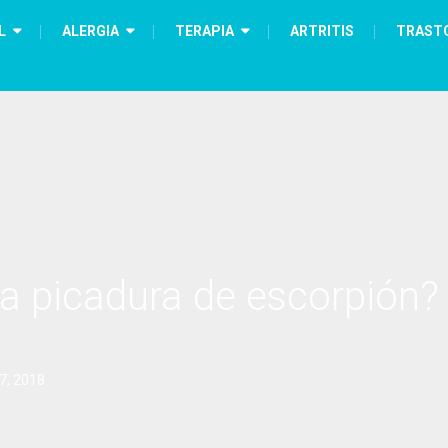
L
ALERGIA
TERAPIA
ARTRITIS
TRAST
a picadura de escorpión?
7, 2018