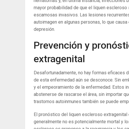
hematomas y, en última instancia, infecciones 
mayor probabilidad de que el liquen escleroso
escamosas invasivos. Las lesiones recurrentes
autoimagen en algunas personas, lo que causa 
depresión.
Prevención y pronósti
extragenital
Desafortunadamente, no hay formas eficaces de 
de esta enfermedad aún se desconoce. Sin emb
y el empeoramiento de la enfermedad. Estos inc
abstenerse de rascarse el área, sin importar qué
trastornos autoinmunes también se puede emp
El pronóstico del liquen escleroso extragenita
generalmente no es potencialmente mortal y los
escleroso es propenso a la recurrencia y los c