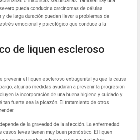
bacterianas o micóticas secundarias. También hay una
 severo pueda conducir a carcinomas de células
 y de larga duración pueden llevar a problemas de
estrés emocional y psicológico que conduce a la
co de liquen escleroso
prevenir el liquen escleroso extragenital ya que la causa
argo, algunas medidas ayudarán a prevenir la progresión
luyen la incorporación de una buena higiene y cuidado y
 tan fuerte sea la picazón. El tratamiento de otros
render.
l depende de la gravedad de la afección. La enfermedad
 casos leves tienen muy buen pronóstico. El liquen
asos graves pueden volverse crónicos y plantear