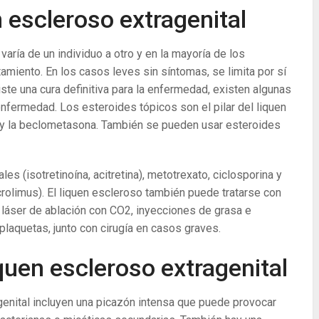
 escleroso extragenital
varía de un individuo a otro y en la mayoría de los
tamiento. En los casos leves sin síntomas, se limita por sí
iste una cura definitiva para la enfermedad, existen algunas
nfermedad. Los esteroides tópicos son el pilar del liquen
 y la beclometasona. También se pueden usar esteroides
les (isotretinoína, acitretina), metotrexato, ciclosporina y
olimus). El liquen escleroso también puede tratarse con
a, láser de ablación con CO2, inyecciones de grasa e
plaquetas, junto con cirugía en casos graves.
quen escleroso extragenital
enital incluyen una picazón intensa que puede provocar