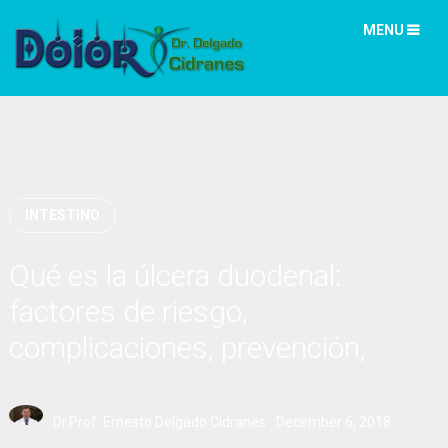
MENU
INTESTINO
Qué es la úlcera duodenal:
factores de riesgo,
complicaciones, prevención,
remedios caseros
Dr.Prof. Ernesto Delgado Cidranes
December 6, 2018