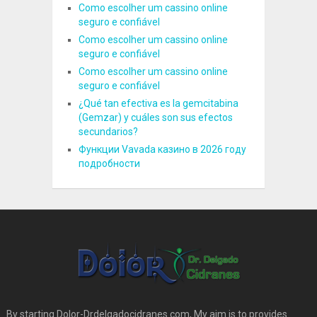
Como escolher um cassino online
seguro e confiável
Como escolher um cassino online
seguro e confiável
Como escolher um cassino online
seguro e confiável
¿Qué tan efectiva es la gemcitabina
(Gemzar) y cuáles son sus efectos
secundarios?
Функции Vavada казино в 2026 году
подробности
By starting Dolor-Drdelgadocidranes.com, My aim is to provides