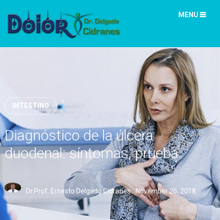
MENU
INTESTINO
Diagnóstico de la úlcera
duodenal: síntomas, prueba
Dr.Prof. Ernesto Delgado Cidranes
November 26, 2018