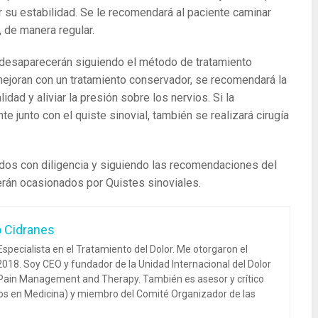
r su estabilidad. Se le recomendará al paciente caminar
, de manera regular.
al desaparecerán siguiendo el método de tratamiento
 mejoran con un tratamiento conservador, se recomendará la
lidad y aliviar la presión sobre los nervios. Si la
e junto con el quiste sinovial, también se realizará cirugía
dos con diligencia y siguiendo las recomendaciones del
rán ocasionados por Quistes sinoviales.
o Cidranes
specialista en el Tratamiento del Dolor. Me otorgaron el
018. Soy CEO y fundador de la Unidad Internacional del Dolor
 Pain Management and Therapy. También es asesor y crítico
dos en Medicina) y miembro del Comité Organizador de las