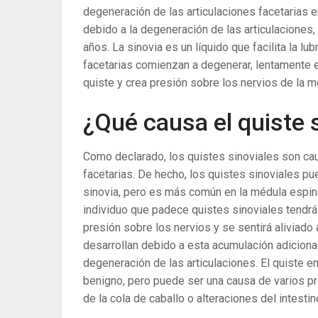
degeneración de las articulaciones facetarias 
debido a la degeneración de las articulaciones
años. La sinovia es un líquido que facilita la lu
facetarias comienzan a degenerar, lentamente 
quiste y crea presión sobre los nervios de la m
¿Qué causa el quiste s
Como declarado, los quistes sinoviales son cau
facetarias. De hecho, los quistes sinoviales pue
sinovia, pero es más común en la médula espina
individuo que padece quistes sinoviales tendrá
presión sobre los nervios y se sentirá aliviado
desarrollan debido a esta acumulación adicional
degeneración de las articulaciones. El quiste e
benigno, pero puede ser una causa de varios 
de la cola de caballo o alteraciones del intestino