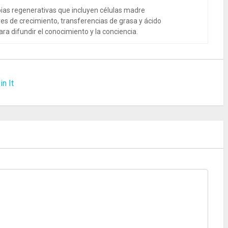
ias regenerativas que incluyen células madre
es de crecimiento, transferencias de grasa y ácido
ra difundir el conocimiento y la conciencia.
in It