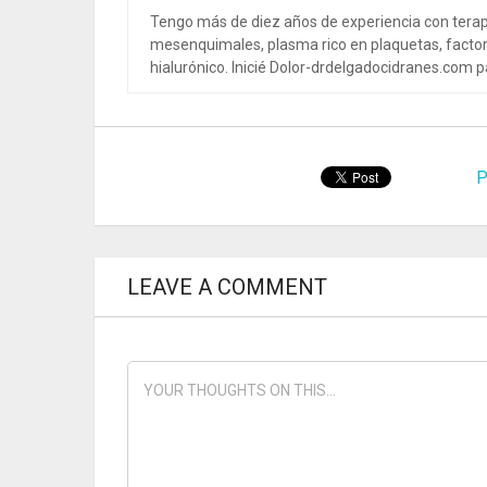
Tengo más de diez años de experiencia con terap
mesenquimales, plasma rico en plaquetas, factor
hialurónico. Inicié Dolor-drdelgadocidranes.com pa
P
LEAVE A COMMENT