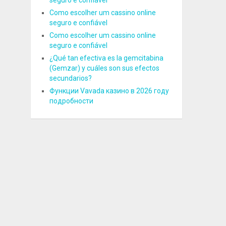
seguro e confiável
Como escolher um cassino online
seguro e confiável
Como escolher um cassino online
seguro e confiável
¿Qué tan efectiva es la gemcitabina
(Gemzar) y cuáles son sus efectos
secundarios?
Функции Vavada казино в 2026 году
подробности