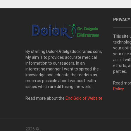
PRIVACY
This site
technolog
your abil
By starting Dolor-Drdelgadocidranes.com,
your use 
My aim is to provides accurate medical
assist wi
information to our readers, in an
efforts, 
interesting manner. I want to spread the
parties.
knowledge and educate the readers as
much as possible about various health
Read more
issues which are diffusing the world.
Policy
Read more about the
End Gold of Website
2026 ©
.