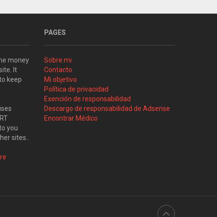
PAGES
some money
Sobre mi
ite. It
Contacto
 to keep
Mi objetivo
Política de privacidad
Exención de responsabilidad
uses
Descargo de responsabilidad de Adsense
ART
Encontrar Médico
to you
her sites..
re