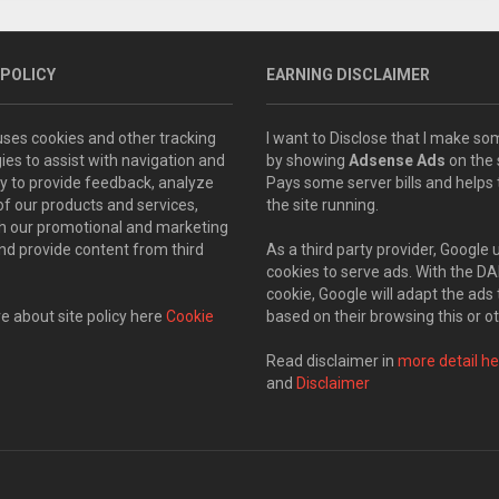
 POLICY
EARNING DISCLAIMER
 uses cookies and other tracking
I want to Disclose that I make 
ies to assist with navigation and
by showing
Adsense Ads
on the s
ity to provide feedback, analyze
Pays some server bills and helps
of our products and services,
the site running.
th our promotional and marketing
and provide content from third
As a third party provider, Google 
cookies to serve ads. With the D
cookie, Google will adapt the ads 
 about site policy here
Cookie
based on their browsing this or ot
Read disclaimer in
more detail he
and
Disclaimer