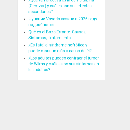
¿Qué tan efectiva es la gemcitabina
(Gemzar) y cuáles son sus efectos
secundarios?
Функции Vavada казино в 2026 году
подробности
Qué es el Bazo Errante: Causas,
Síntomas, Tratamiento
¿Es fatal el síndrome nefrótico y
puede morir un niño a causa de él?
¿Los adultos pueden contraer el tumor
de Wilms y cuáles son sus síntomas en
los adultos?