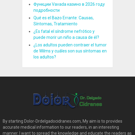
Функции Vavada казино в 2026 году
подробности
Qué es el Bazo Errante: Causas,
Síntomas, Tratamiento
¿Es fatal el síndrome nefrótico y
puede morir un niño a causa de él?
¿Los adultos pueden contraer el tumor
de Wilms y cuáles son sus síntomas en
los adultos?
By starting Dolor-Drdelgadocidranes.com, My aim is to provides
accurate medical information to our readers, in an interesting
manner. I want to spread the knowledge and educate the readers as