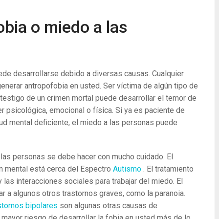
bia o miedo a las
ede desarrollarse debido a diversas causas. Cualquier
nerar antropofobia en usted. Ser víctima de algún tipo de
 testigo de un crimen mortal puede desarrollar el temor de
 psicológica, emocional o física. Si ya es paciente de
lud mental deficiente, el miedo a las personas puede
a las personas se debe hacer con mucho cuidado. El
ón mental está cerca del Espectro
Autismo
. El tratamiento
 las interacciones sociales para trabajar del miedo. El
r a algunos otros trastornos graves, como la paranoia.
stornos bipolares
son ​​algunas otras causas de
 mayor riesgo de desarrollar la fobia en usted más de lo