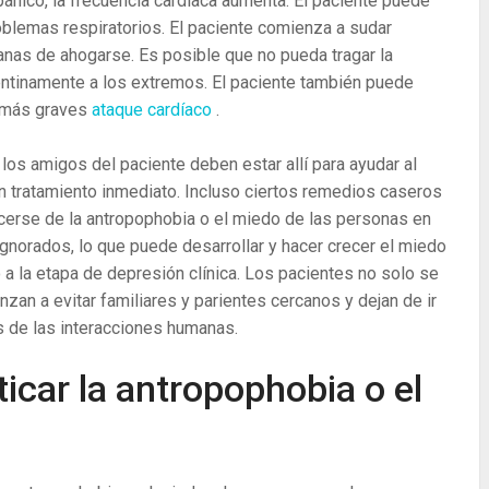
ánico, la frecuencia cardíaca aumenta. El paciente puede
oblemas respiratorios. El paciente comienza a sudar
anas de ahogarse. Es posible que no pueda tragar la
pentinamente a los extremos. El paciente también puede
s más graves
ataque cardíaco
.
 los amigos del paciente deben estar allí para ayudar al
un tratamiento inmediato. Incluso ciertos remedios caseros
cerse de la antropophobia o el miedo de las personas en
ignorados, lo que puede desarrollar y hacer crecer el miedo
 a la etapa de depresión clínica. Los pacientes no solo se
zan a evitar familiares y parientes cercanos y dejan de ir
jos de las interacciones humanas.
icar la antropophobia o el