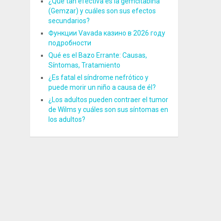
¿Qué tan efectiva es la gemcitabina
(Gemzar) y cuáles son sus efectos
secundarios?
Функции Vavada казино в 2026 году
подробности
Qué es el Bazo Errante: Causas,
Síntomas, Tratamiento
¿Es fatal el síndrome nefrótico y
puede morir un niño a causa de él?
¿Los adultos pueden contraer el tumor
de Wilms y cuáles son sus síntomas en
los adultos?