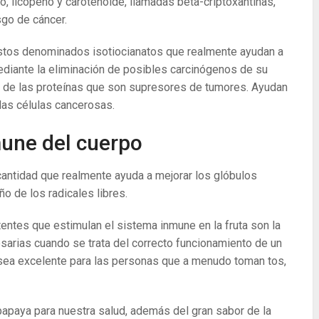
o, licopeno y carotenoide, llamadas beta-criptoxantinas,
sgo de cáncer.
tos denominados isotiocianatos que realmente ayudan a
diante la eliminación de posibles carcinógenos de su
ad de las proteínas que son supresores de tumores. Ayudan
 las células cancerosas.
mune del cuerpo
 cantidad que realmente ayuda a mejorar los glóbulos
ño de los radicales libres.
entes que estimulan el sistema inmune en la fruta son la
sarias cuando se trata del correcto funcionamiento de un
 sea excelente para las personas que a menudo toman tos,
papaya para nuestra salud, además del gran sabor de la