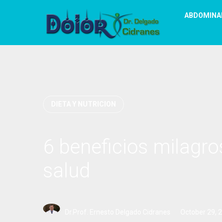
ABDOMINA
DIETA Y NUTRICION
6 beneficios milagro
salud
Dr.Prof. Ernesto Delgado Cidranes
October 29, 