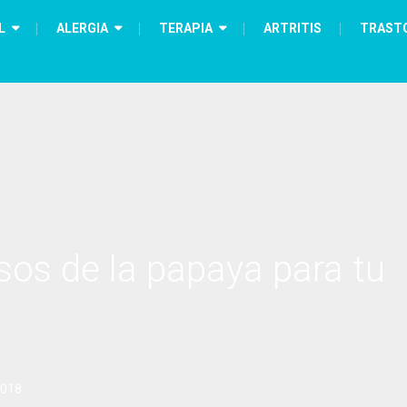
L
ALERGIA
TERAPIA
ARTRITIS
TRAST
sos de la papaya para tu
2018