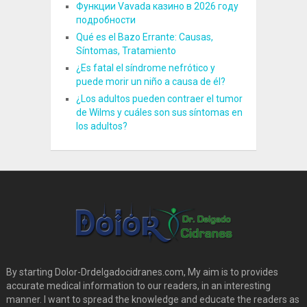
Функции Vavada казино в 2026 году
подробности
Qué es el Bazo Errante: Causas,
Síntomas, Tratamiento
¿Es fatal el síndrome nefrótico y
puede morir un niño a causa de él?
¿Los adultos pueden contraer el tumor
de Wilms y cuáles son sus síntomas en
los adultos?
By starting Dolor-Drdelgadocidranes.com, My aim is to provides
accurate medical information to our readers, in an interesting
manner. I want to spread the knowledge and educate the readers as