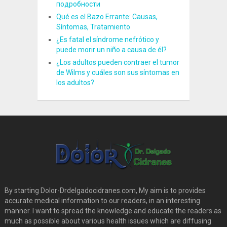
подробности
Qué es el Bazo Errante: Causas,
Síntomas, Tratamiento
¿Es fatal el síndrome nefrótico y
puede morir un niño a causa de él?
¿Los adultos pueden contraer el tumor
de Wilms y cuáles son sus síntomas en
los adultos?
By starting Dolor-Drdelgadocidranes.com, My aim is to provides
accurate medical information to our readers, in an interesting
manner. I want to spread the knowledge and educate the readers as
much as possible about various health issues which are diffusing