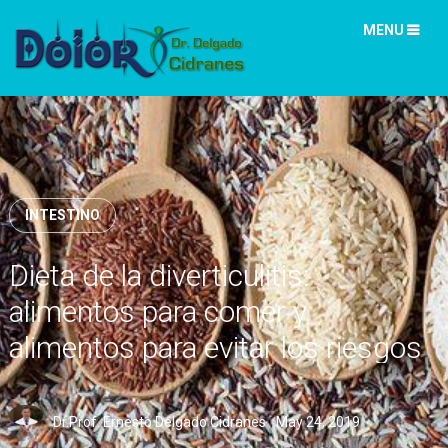
MENU
INTESTINO
Dieta de la diverticulitis:
alimentos para comer y
alimentos para evitar los riesgos
asociados con la dieta de la
diverticulitis
Dr.Prof. Ernesto Delgado Cidranes
May 24, 2019