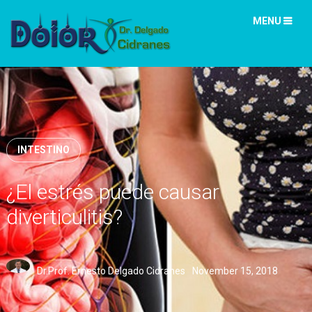
MENU
INTESTINO
¿El estrés puede causar
diverticulitis?
Dr.Prof. Ernesto Delgado Cidranes
November 15, 2018