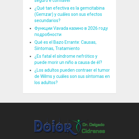
seguro e confiável
¿Qué tan efectiva es la gemcitabina
(Gemzar) y cuáles son sus efectos
secundarios?
Функции Vavada казино в 2026 году
подробности
Qué es el Bazo Errante: Causas,
Síntomas, Tratamiento
¿Es fatal el síndrome nefrótico y
puede morir un niño a causa de él?
¿Los adultos pueden contraer el tumor
de Wilms y cuáles son sus síntomas en
los adultos?