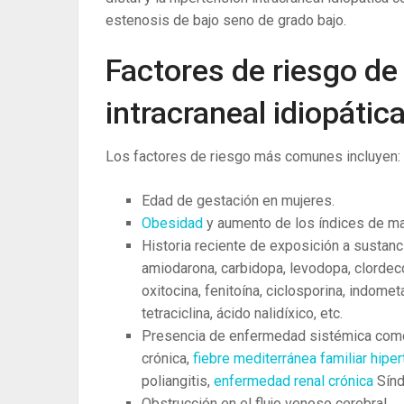
estenosis de bajo seno de grado bajo.
Factores de riesgo de 
intracraneal idiopátic
Los factores de riesgo más comunes incluyen:
Edad de gestación en mujeres.
Obesidad
y aumento de los índices de ma
Historia reciente de exposición a susta
amiodarona, carbidopa, levodopa, clordec
oxitocina, fenitoína, ciclosporina, indomet
tetraciclina, ácido nalidíxico, etc.
Presencia de enfermedad sistémica como
crónica,
fiebre mediterránea familiar
hipe
poliangitis,
enfermedad renal crónica
Sínd
Obstrucción en el flujo venoso cerebral.