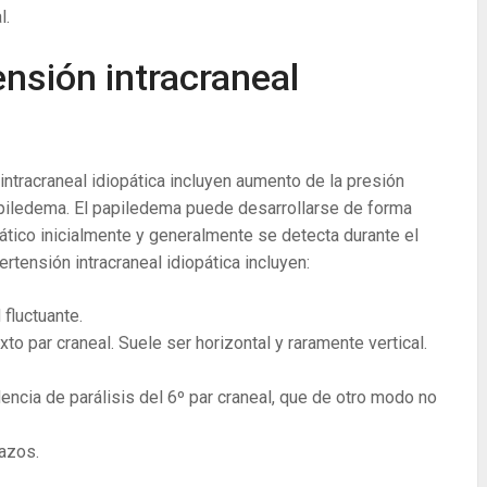
l.
ensión intracraneal
tracraneal idiopática incluyen aumento de la presión
papiledema. El papiledema puede desarrollarse de forma
mático inicialmente y generalmente se detecta durante el
rtensión intracraneal idiopática incluyen:
fluctuante.
xto par craneal. Suele ser horizontal y raramente vertical.
ncia de parálisis del 6º par craneal, que de otro modo no
azos.