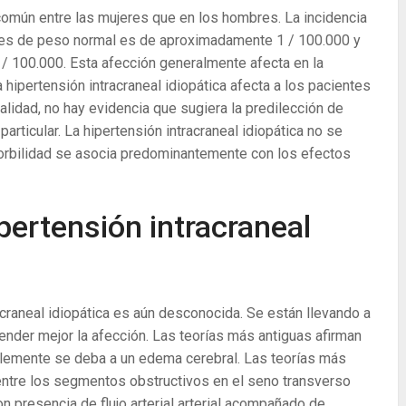
 común entre las mujeres que en los hombres. La incidencia
jeres de peso normal es de aproximadamente 1 / 100.000 y
 100.000. Esta afección generalmente afecta en la
a hipertensión intracraneal idiopática afecta a los pacientes
alidad, no hay evidencia que sugiera la predilección de
rticular. La hipertensión intracraneal idiopática no se
morbilidad se asocia predominantemente con los efectos
ipertensión intracraneal
racraneal idiopática es aún desconocida. Se están llevando a
nder mejor la afección. Las teorías más antiguas afirman
iblemente se deba a un edema cerebral. Las teorías más
 entre los segmentos obstructivos en el seno transverso
con presencia de flujo arterial arterial acompañado de