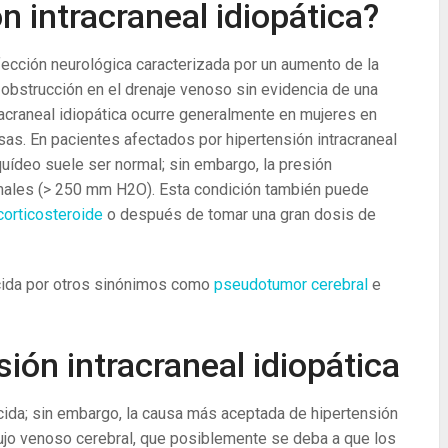
n intracraneal idiopática?
fección neurológica caracterizada por un aumento de la
 obstrucción en el drenaje venoso sin evidencia de una
tracraneal idiopática ocurre generalmente en mujeres en
as. En pacientes afectados por hipertensión intracraneal
aquídeo suele ser normal; sin embargo, la presión
ormales (> 250 mm H2O). Esta condición también puede
corticosteroide
o después de tomar una gran dosis de
ocida por otros sinónimos como
pseudotumor cerebral
e
ión intracraneal idiopática
ida; sin embargo, la causa más aceptada de hipertensión
 flujo venoso cerebral, que posiblemente se deba a que los