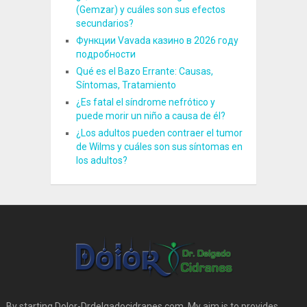
(Gemzar) y cuáles son sus efectos
secundarios?
Функции Vavada казино в 2026 году
подробности
Qué es el Bazo Errante: Causas,
Síntomas, Tratamiento
¿Es fatal el síndrome nefrótico y
puede morir un niño a causa de él?
¿Los adultos pueden contraer el tumor
de Wilms y cuáles son sus síntomas en
los adultos?
By starting Dolor-Drdelgadocidranes.com, My aim is to provides