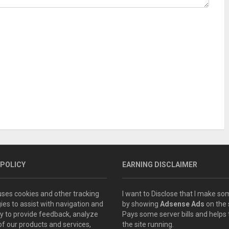
 POLICY
EARNING DISCLAIMER
 uses cookies and other tracking
I want to Disclose that I make 
ies to assist with navigation and
by showing
Adsense Ads
on the s
ity to provide feedback, analyze
Pays some server bills and helps
of our products and services,
the site running.