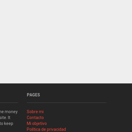
PAGES
some money
Sobre mi
ite. It
Contacto
 to keep
Mi objetivo
Política de privacidad