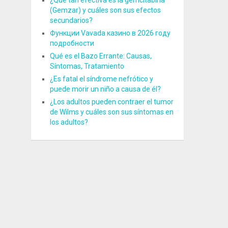
¿Qué tan efectiva es la gemcitabina
(Gemzar) y cuáles son sus efectos
secundarios?
Функции Vavada казино в 2026 году
подробности
Qué es el Bazo Errante: Causas,
Síntomas, Tratamiento
¿Es fatal el síndrome nefrótico y
puede morir un niño a causa de él?
¿Los adultos pueden contraer el tumor
de Wilms y cuáles son sus síntomas en
los adultos?