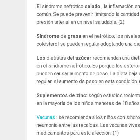
El
síndrome nefrótico
salado
, la inflamación e
común. Se puede prevenir limitando la cantidad 
presión arterial en un nivel saludable.
(2)
Síndrome
de
grasa
en el nefrótico, los nivele
colesterol se pueden regular adoptando una die
Los
dietistas del
azúcar
recomiendan una dieta
en el síndrome nefrótico. Es porque los estero
pueden causar aumento de peso. La dieta baja e
regulan el aumento de peso en esta condición.
Suplementos de zinc:
según estudios reciente
en la mayoría de los niños menores de 18 años
Vacunas
: se recomienda a los niños con síndro
neumonía entre las recaídas. Las vacunas viva
medicamentos para esta afección.
(1)