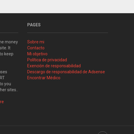
PAGES
some money
Sobre mi
ite. It
Contacto
 to keep
Mi objetivo
Política de privacidad
Exención de responsabilidad
uses
Descargo de responsabilidad de Adsense
ART
Encontrar Médico
to you
her sites..
re