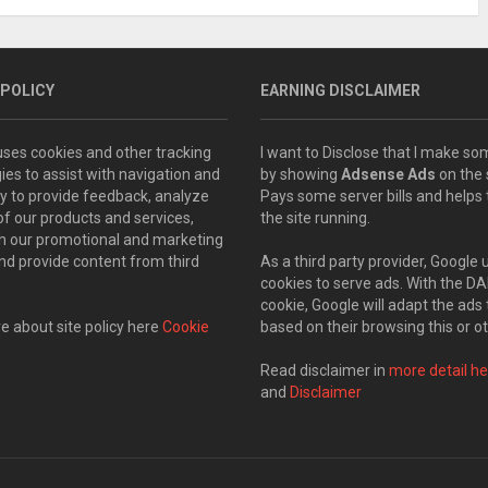
 POLICY
EARNING DISCLAIMER
 uses cookies and other tracking
I want to Disclose that I make 
ies to assist with navigation and
by showing
Adsense Ads
on the s
ity to provide feedback, analyze
Pays some server bills and helps
of our products and services,
the site running.
th our promotional and marketing
and provide content from third
As a third party provider, Google 
cookies to serve ads. With the D
cookie, Google will adapt the ads 
 about site policy here
Cookie
based on their browsing this or ot
Read disclaimer in
more detail he
and
Disclaimer