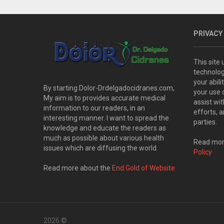
PRIVACY
This site
technolog
your abil
By starting Dolor-Drdelgadocidranes.com,
your use 
My aim is to provides accurate medical
assist wi
information to our readers, in an
efforts, 
interesting manner. I want to spread the
parties.
knowledge and educate the readers as
much as possible about various health
Read more
issues which are diffusing the world.
Policy
Read more about the
End Gold of Website
2026 ©
.