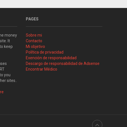
PAGES
some money
Sobre mi
ite. It
Contacto
 to keep
Mi objetivo
Política de privacidad
Exención de responsabilidad
uses
Descargo de responsabilidad de Adsense
ART
Encontrar Médico
to you
her sites..
re