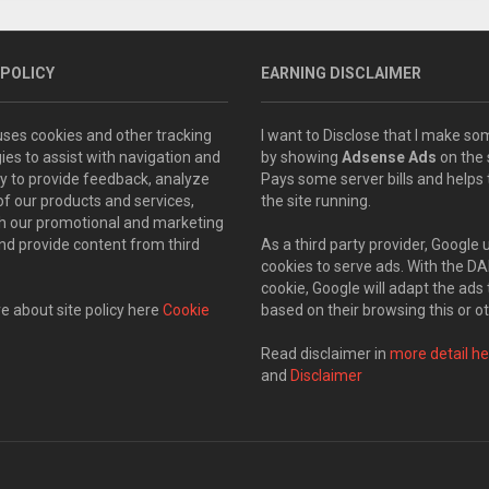
 POLICY
EARNING DISCLAIMER
 uses cookies and other tracking
I want to Disclose that I make 
ies to assist with navigation and
by showing
Adsense Ads
on the s
ity to provide feedback, analyze
Pays some server bills and helps
of our products and services,
the site running.
th our promotional and marketing
and provide content from third
As a third party provider, Google 
cookies to serve ads. With the D
cookie, Google will adapt the ads 
 about site policy here
Cookie
based on their browsing this or ot
Read disclaimer in
more detail he
and
Disclaimer