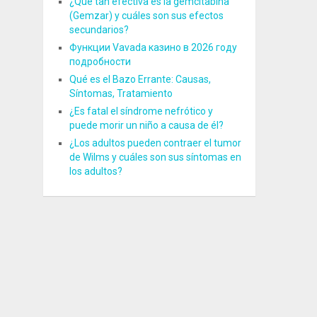
¿Qué tan efectiva es la gemcitabina
(Gemzar) y cuáles son sus efectos
secundarios?
Функции Vavada казино в 2026 году
подробности
Qué es el Bazo Errante: Causas,
Síntomas, Tratamiento
¿Es fatal el síndrome nefrótico y
puede morir un niño a causa de él?
¿Los adultos pueden contraer el tumor
de Wilms y cuáles son sus síntomas en
los adultos?