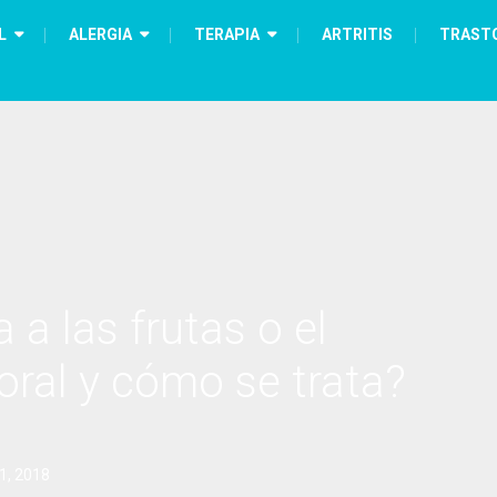
L
ALERGIA
TERAPIA
ARTRITIS
TRAST
 a las frutas o el
oral y cómo se trata?
1, 2018