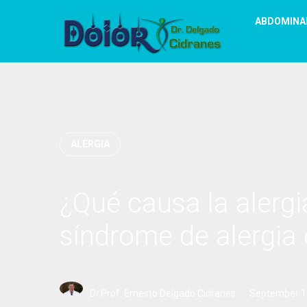
ABDOMINA
ALERGIA
¿Qué causa la alergia
síndrome de alergia 
Dr.Prof. Ernesto Delgado Cidranes
September 1