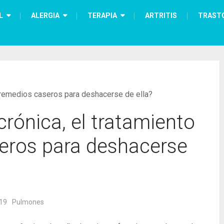
L
ALERGIA
TERAPIA
ARTRITIS
TRAST
os remedios caseros para deshacerse de ella?
crónica, el tratamiento
seros para deshacerse
019
Pulmones