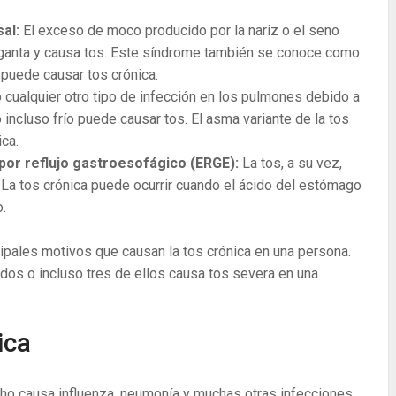
sal:
El exceso de moco producido por la nariz o el seno
rganta y causa tos. Este síndrome también se conoce como
 puede causar tos crónica.
o cualquier otro tipo de infección en los pulmones debido a
o incluso frío puede causar tos. El asma variante de la tos
ica.
or reflujo gastroesofágico (ERGE):
La tos, a su vez,
. La tos crónica puede ocurrir cuando el ácido del estómago
o.
cipales motivos que causan la tos crónica en una persona.
dos o incluso tres de ellos causa tos severa en una
ica
ho causa influenza, neumonía y muchas otras infecciones