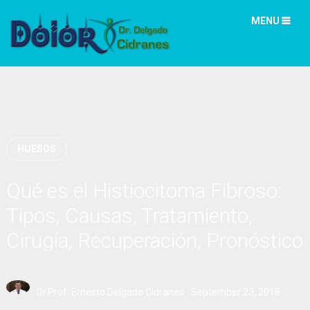
MENU
HUESOS
Qué es el Histiocitoma Fibroso:
Tipos, Causas, Tratamiento,
Cirugía, Recuperación, Pronóstico
Dr.Prof. Ernesto Delgado Cidranes
September 23, 2018