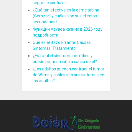
seguro e confiável
¿Qué tan efectiva es la gemcitabina
(Gemzar) y cuáles son sus efectos
secundarios?
Функции Vavada казино в 2026 году
подробности
Qué es el Bazo Errante: Causas,
Síntomas, Tratamiento
¿Es fatal el síndrome nefrótico y
puede morir un niño a causa de él?
¿Los adultos pueden contraer el tumor
de Wilms y cuáles son sus síntomas en
los adultos?