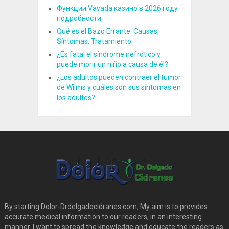
Функции Vavada казино в 2026 году
подробности
Qué es el Bazo Errante: Causas,
Síntomas, Tratamiento
¿Es fatal el síndrome nefrótico y
puede morir un niño a causa de él?
¿Los adultos pueden contraer el tumor
de Wilms y cuáles son sus síntomas en
los adultos?
By starting Dolor-Drdelgadocidranes.com, My aim is to provides
accurate medical information to our readers, in an interesting
manner. I want to spread the knowledge and educate the readers as