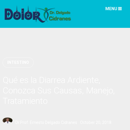
MENU
INTESTINO
Qué es la Diarrea Ardiente,
Conozca Sus Causas, Manejo,
Tratamiento
Dr.Prof. Ernesto Delgado Cidranes
October 20, 2018