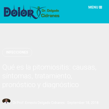
MENU
INFECCIONES
Qué es la pitomiositis: causas,
síntomas, tratamiento,
pronóstico y diagnóstico
Dr.Prof. Ernesto Delgado Cidranes
September 18, 2018