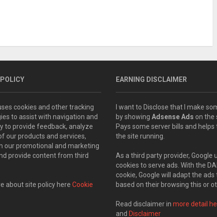
 POLICY
EARNING DISCLAIMER
 uses cookies and other tracking
I want to Disclose that I make 
ies to assist with navigation and
by showing
Adsense Ads
on the s
ity to provide feedback, analyze
Pays some server bills and helps
of our products and services,
the site running.
th our promotional and marketing
and provide content from third
As a third party provider, Google 
cookies to serve ads. With the D
cookie, Google will adapt the ads 
 about site policy here
Cookie
based on their browsing this or ot
Read disclaimer in
more detail he
and
Disclaimer