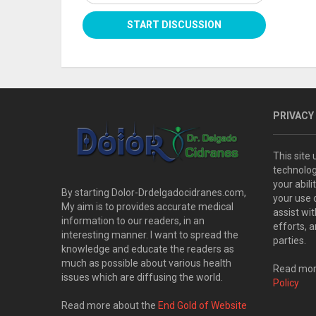
PRIVACY
This site
technolog
your abil
By starting Dolor-Drdelgadocidranes.com,
your use 
My aim is to provides accurate medical
assist wi
information to our readers, in an
efforts, 
interesting manner. I want to spread the
parties.
knowledge and educate the readers as
much as possible about various health
Read more
issues which are diffusing the world.
Policy
Read more about the
End Gold of Website