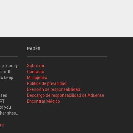
PAGES
some money
Sobre mi
ite. It
Contacto
 to keep
Mi objetivo
Política de privacidad
Exención de responsabilidad
uses
Descargo de responsabilidad de Adsense
ART
Encontrar Médico
to you
her sites..
re