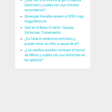
¿Qué tan efectiva es la gemcitabina
(Gemzar) y cuáles son sus efectos
secundarios?
Функции Vavada казино в 2026 году
подробности
Qué es el Bazo Errante: Causas,
Síntomas, Tratamiento
¿Es fatal el síndrome nefrótico y
puede morir un niño a causa de él?
¿Los adultos pueden contraer el tumor
de Wilms y cuáles son sus síntomas en
los adultos?