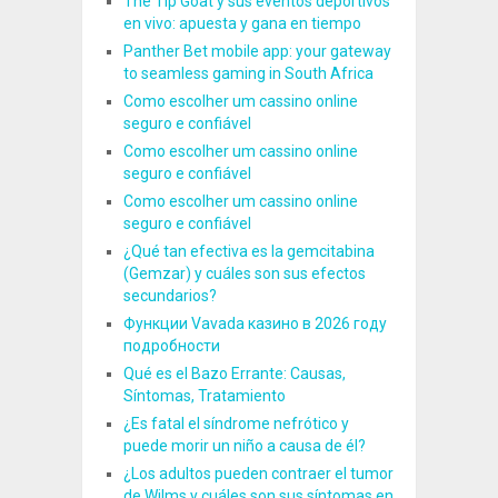
The Tip Goat y sus eventos deportivos
en vivo: apuesta y gana en tiempo
Panther Bet mobile app: your gateway
to seamless gaming in South Africa
Como escolher um cassino online
seguro e confiável
Como escolher um cassino online
seguro e confiável
Como escolher um cassino online
seguro e confiável
¿Qué tan efectiva es la gemcitabina
(Gemzar) y cuáles son sus efectos
secundarios?
Функции Vavada казино в 2026 году
подробности
Qué es el Bazo Errante: Causas,
Síntomas, Tratamiento
¿Es fatal el síndrome nefrótico y
puede morir un niño a causa de él?
¿Los adultos pueden contraer el tumor
de Wilms y cuáles son sus síntomas en