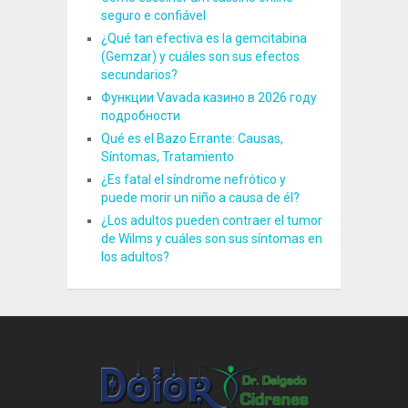
seguro e confiável
¿Qué tan efectiva es la gemcitabina
(Gemzar) y cuáles son sus efectos
secundarios?
Функции Vavada казино в 2026 году
подробности
Qué es el Bazo Errante: Causas,
Síntomas, Tratamiento
¿Es fatal el síndrome nefrótico y
puede morir un niño a causa de él?
¿Los adultos pueden contraer el tumor
de Wilms y cuáles son sus síntomas en
los adultos?