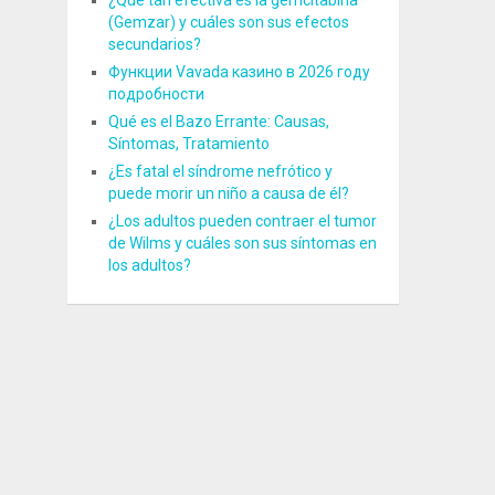
¿Qué tan efectiva es la gemcitabina
(Gemzar) y cuáles son sus efectos
secundarios?
Функции Vavada казино в 2026 году
подробности
Qué es el Bazo Errante: Causas,
Síntomas, Tratamiento
¿Es fatal el síndrome nefrótico y
puede morir un niño a causa de él?
¿Los adultos pueden contraer el tumor
de Wilms y cuáles son sus síntomas en
los adultos?