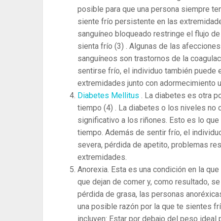
posible para que una persona siempre te
siente frío persistente en las extremida
sanguíneo bloqueado restringe el flujo de
sienta frío
(3)
. Algunas de las afecciones
sanguíneos son trastornos de la coagulac
sentirse frío, el individuo también puede
extremidades junto con adormecimiento u
Diabetes Mellitus
. La diabetes es otra po
tiempo
(4)
. La diabetes o los niveles no
significativo a los riñones. Esto es lo que
tiempo. Además de sentir frío, el indivi
severa, pérdida de apetito, problemas res
extremidades.
Anorexia. Esta es una condición en la qu
que dejan de comer y, como resultado, s
pérdida de grasa, las personas anoréxicas
una posible razón por la que te sientes fr
incluyen: Estar por debajo del peso ideal