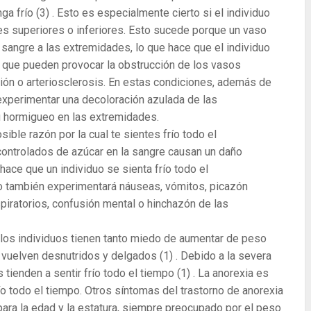
nga frío
(3)
. Esto es especialmente cierto si el individuo
des superiores o inferiores. Esto sucede porque un vaso
 sangre a las extremidades, lo que hace que el individuo
 que pueden provocar la obstrucción de los vasos
ión o arteriosclerosis. En estas condiciones, además de
 experimentar una decoloración azulada de las
 hormigueo en las extremidades.
sible razón por la cual te sientes frío todo el
 controlados de azúcar en la sangre causan un daño
 hace que un individuo se sienta frío todo el
duo también experimentará náuseas, vómitos, picazón
piratorios, confusión mental o hinchazón de las
e los individuos tienen tanto miedo de aumentar de peso
e vuelven desnutridos y delgados
(1)
. Debido a la severa
 tienden a sentir frío todo el tiempo
(1)
. La anorexia es
ío todo el tiempo. Otros síntomas del trastorno de anorexia
 para la edad y la estatura, siempre preocupado por el peso