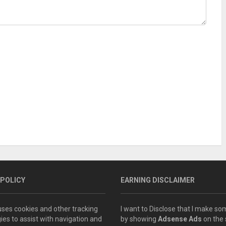
 POLICY
EARNING DISCLAIMER
 uses cookies and other tracking
I want to Disclose that I make 
ies to assist with navigation and
by showing
Adsense Ads
on the s