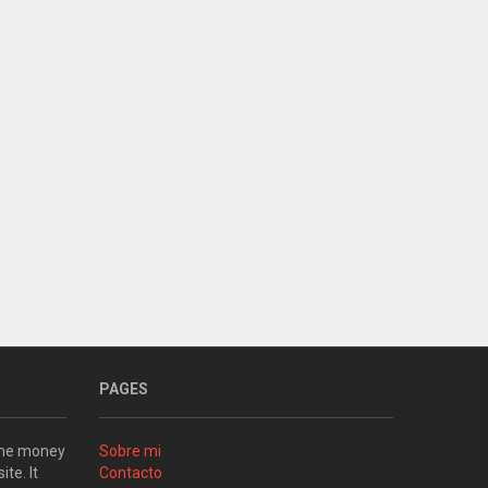
PAGES
some money
Sobre mi
ite. It
Contacto