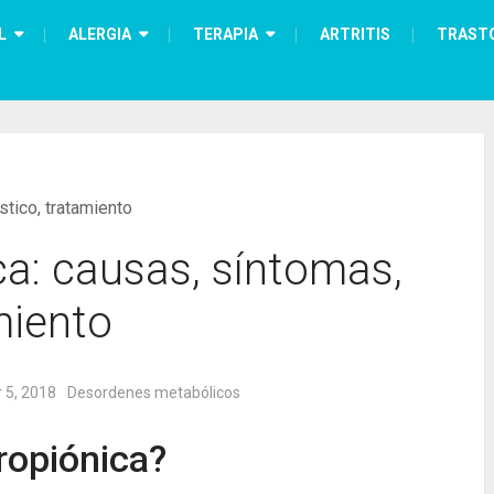
L
ALERGIA
TERAPIA
ARTRITIS
TRAST
tico, tratamiento
a: causas, síntomas,
miento
 5, 2018
Desordenes metabólicos
ropiónica?