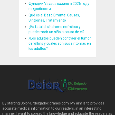
Функции Vavada казино в 2026 году
подробности
Qué es el Bazo Errante: Causas,
Síntomas, Tratamiento
¿Es fatal el síndrome nefrótico y
puede morir un niño a causa de él?
¿Los adultos pueden contraer el tumor
de Wilms y cuáles son sus síntomas en
los adultos?
By starting Dolor-Drdelgadocidranes.com, My aim is to provides
accurate medical information to our readers, in an interesting
manner. I want to spread the knowledge and educate the readers as