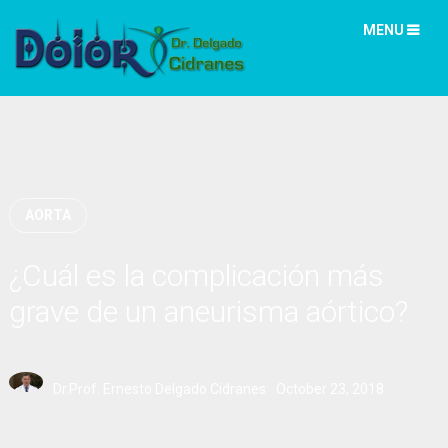
MENU
AORTA
¿Cuál es la complicación más
grave de un aneurisma aórtico?
Dr.Prof. Ernesto Delgado Cidranes
October 23, 2018