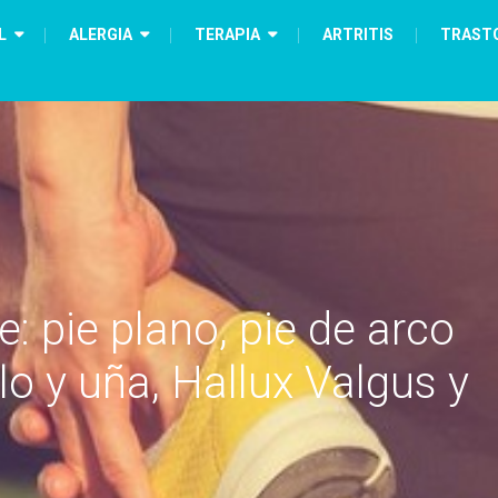
L
ALERGIA
TERAPIA
ARTRITIS
TRAST
: pie plano, pie de arco
lo y uña, Hallux Valgus y