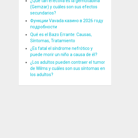
¿Qué tan efectiva es la gemcitabina
(Gemzar) y cuáles son sus efectos
secundarios?
Функции Vavada казино в 2026 году
подробности
Qué es el Bazo Errante: Causas,
Síntomas, Tratamiento
¿Es fatal el síndrome nefrótico y
puede morir un niño a causa de él?
¿Los adultos pueden contraer el tumor
de Wilms y cuáles son sus síntomas en
los adultos?