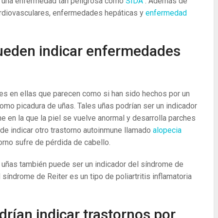
de una enfermedad tan peligrosa como
SIDA
. Además de
rdiovasculares, enfermedades hepáticas y
enfermedad
ueden indicar enfermedades
es en ellas que parecen como si han sido hechos por un
omo picadura de uñas. Tales uñas podrían ser un indicador
en la que la piel se vuelve anormal y desarrolla parches
e indicar otro trastorno autoinmune llamado
alopecia
orno sufre de pérdida de cabello.
s uñas también puede ser un indicador del síndrome de
l síndrome de Reiter es un tipo de poliartritis inflamatoria
rían indicar trastornos por