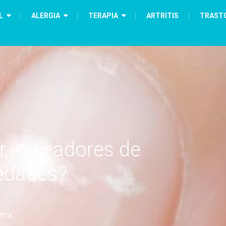
L
ALERGIA
TERAPIA
ARTRITIS
TRAST
r indicadores de
medades?
2018