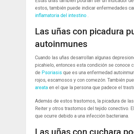
Estas uñas también podrían ser un indicador 
estos, también puede indicar enfermedades ca
inflamatoria del intestino
.
Las uñas con picadura p
autoinmunes
Cuando las uñas desarrollan algunas depresion
picahielo, entonces esta condición se conoce c
de
Psoriasis
que es una enfermedad autoinmune 
rojos, escamosos y con comezón. También pued
areata
en el que la persona que padece el trast
Además de estos trastornos, la picadura de la
Reiter y otros trastornos del tejido conectivo. E
que ocurre debido a una infección bacteriana.
Las uñas con cuchara pod