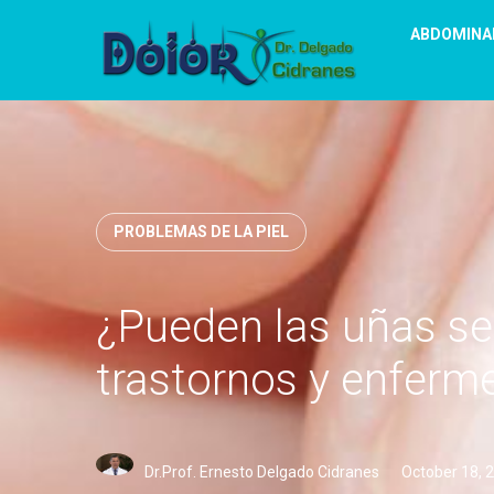
ABDOMINA
PROBLEMAS DE LA PIEL
¿Pueden las uñas se
trastornos y enfer
Dr.Prof. Ernesto Delgado Cidranes
October 18, 