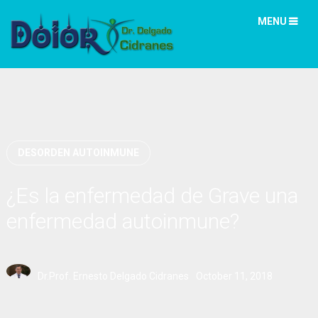
MENU
DESORDEN AUTOINMUNE
¿Es la enfermedad de Grave una
enfermedad autoinmune?
Dr.Prof. Ernesto Delgado Cidranes
October 11, 2018