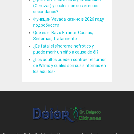
(Gemzar) y cuáles son sus efectos
secundarios?
Функции Vavada казино в 2026 году
подробности
Qué es el Bazo Errante: Causas,
Síntomas, Tratamiento
¿Es fatal el síndrome nefrótico y
puede morir un niño a causa de él?
¿Los adultos pueden contraer el tumor
de Wilms y cuáles son sus síntomas en
los adultos?