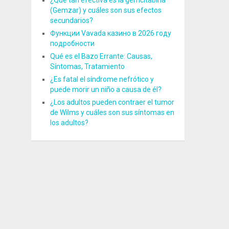
¿Qué tan efectiva es la gemcitabina
(Gemzar) y cuáles son sus efectos
secundarios?
Функции Vavada казино в 2026 году
подробности
Qué es el Bazo Errante: Causas,
Síntomas, Tratamiento
¿Es fatal el síndrome nefrótico y
puede morir un niño a causa de él?
¿Los adultos pueden contraer el tumor
de Wilms y cuáles son sus síntomas en
los adultos?