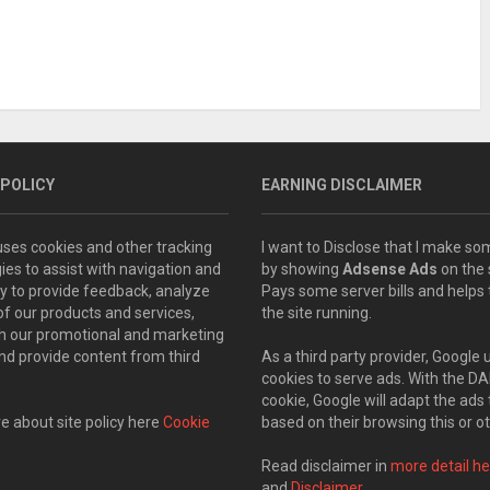
 POLICY
EARNING DISCLAIMER
 uses cookies and other tracking
I want to Disclose that I make 
ies to assist with navigation and
by showing
Adsense Ads
on the s
ity to provide feedback, analyze
Pays some server bills and helps
of our products and services,
the site running.
th our promotional and marketing
and provide content from third
As a third party provider, Google 
cookies to serve ads. With the D
cookie, Google will adapt the ads 
 about site policy here
Cookie
based on their browsing this or ot
Read disclaimer in
more detail he
and
Disclaimer