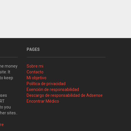
PAGES
some money
Sobre mi
ite. It
Contacto
 to keep
Mi objetivo
Política de privacidad
Exención de responsabilidad
uses
Descargo de responsabilidad de Adsense
ART
Encontrar Médico
to you
her sites..
re