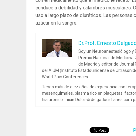
con el medicamento que el médico le recetó. Es
conduce a debilidad y calambres musculares. 
uso a largo plazo de diuréticos. Las personas 
azúcar en la sangre.
Dr.Prof. Ernesto Delgad
Soy un Neuroanestesiólogo y E
Premio Nacional de Medicina 2
de Madrid y editor de Journal
del AIUM (Instituto Estadounidense de Ultrasoni
World Pain Conferences.
Tengo más de diez años de experiencia con terap
mesenquimales, plasma rico en plaquetas, factor
hialurónico. Inicié Dolor-drdelgadocidranes.com pa
P