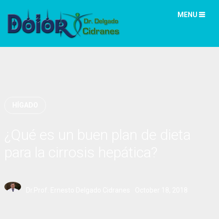
MENU
HÍGADO
¿Qué es un buen plan de dieta
para la cirrosis hepática?
Dr.Prof. Ernesto Delgado Cidranes
October 18, 2018