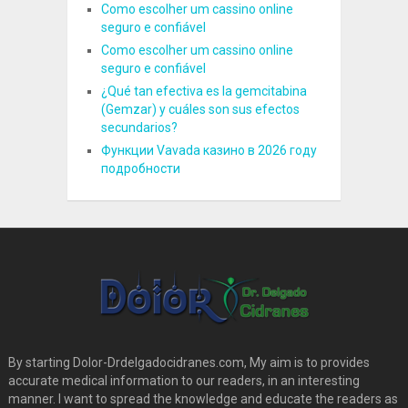
Como escolher um cassino online
seguro e confiável
Como escolher um cassino online
seguro e confiável
¿Qué tan efectiva es la gemcitabina
(Gemzar) y cuáles son sus efectos
secundarios?
Функции Vavada казино в 2026 году
подробности
By starting Dolor-Drdelgadocidranes.com, My aim is to provides
accurate medical information to our readers, in an interesting
manner. I want to spread the knowledge and educate the readers as