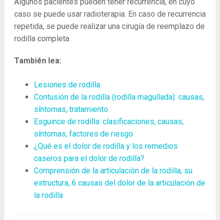
Algunos pacientes pueden tener recurrencia, en cuyo
caso se puede usar radioterapia. En caso de recurrencia
repetida, se puede realizar una cirugía de reemplazo de
rodilla completa .
También lea:
Lesiones de rodilla
Contusión de la rodilla (rodilla magullada): causas,
síntomas, tratamiento
Esguince de rodilla: clasificaciones, causas,
síntomas, factores de riesgo
¿Qué es el dolor de rodilla y los remedios
caseros para el dolor de rodilla?
Comprensión de la articulación de la rodilla, su
estructura, 6 causas del dolor de la articulación de
la rodilla