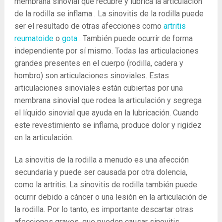
membrana sinovial que recubre y lubrica la articulación
de la rodilla se inflama . La sinovitis de la rodilla puede
ser el resultado de otras afecciones como
artritis
reumatoide
o
gota
. También puede ocurrir de forma
independiente por sí mismo. Todas las articulaciones
grandes presentes en el cuerpo (rodilla, cadera y
hombro) son articulaciones sinoviales. Estas
articulaciones sinoviales están cubiertas por una
membrana sinovial que rodea la articulación y segrega
el líquido sinovial que ayuda en la lubricación. Cuando
este revestimiento se inflama, produce dolor y rigidez
en la articulación.
La sinovitis de la rodilla a menudo es una afección
secundaria y puede ser causada por otra dolencia,
como la artritis. La sinovitis de rodilla también puede
ocurrir debido a cáncer o una lesión en la articulación de
la rodilla. Por lo tanto, es importante descartar otras
afecciones graves, que pueden causar sinovitis.