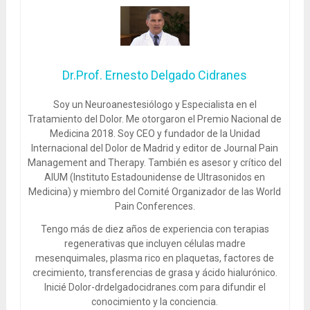
Dr.Prof. Ernesto Delgado Cidranes
Soy un Neuroanestesiólogo y Especialista en el
Tratamiento del Dolor. Me otorgaron el Premio Nacional de
Medicina 2018. Soy CEO y fundador de la Unidad
Internacional del Dolor de Madrid y editor de Journal Pain
Management and Therapy. También es asesor y crítico del
AIUM (Instituto Estadounidense de Ultrasonidos en
Medicina) y miembro del Comité Organizador de las World
Pain Conferences.
Tengo más de diez años de experiencia con terapias
regenerativas que incluyen células madre
mesenquimales, plasma rico en plaquetas, factores de
crecimiento, transferencias de grasa y ácido hialurónico.
Inicié Dolor-drdelgadocidranes.com para difundir el
conocimiento y la conciencia.