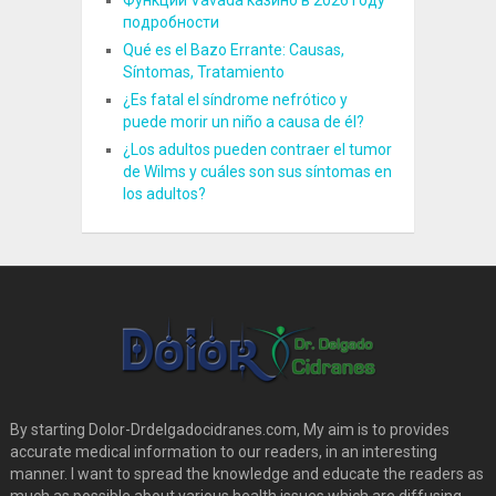
подробности
Qué es el Bazo Errante: Causas,
Síntomas, Tratamiento
¿Es fatal el síndrome nefrótico y
puede morir un niño a causa de él?
¿Los adultos pueden contraer el tumor
de Wilms y cuáles son sus síntomas en
los adultos?
By starting Dolor-Drdelgadocidranes.com, My aim is to provides
accurate medical information to our readers, in an interesting
manner. I want to spread the knowledge and educate the readers as
much as possible about various health issues which are diffusing