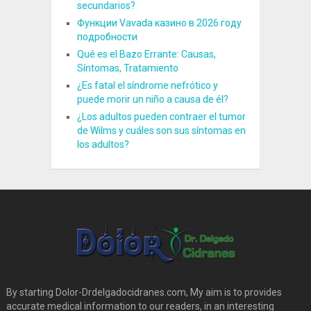
secundarios?
Функции Vavada казино в 2026 году
подробности
Qué es el Bazo Errante: Causas,
Síntomas, Tratamiento
¿Es fatal el síndrome nefrótico y
puede morir un niño a causa de él?
¿Los adultos pueden contraer el tumor
de Wilms y cuáles son sus síntomas en
los adultos?
By starting Dolor-Drdelgadocidranes.com, My aim is to provides
accurate medical information to our readers, in an interesting